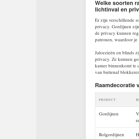
Welke soorten ra
lichtinval en pri
Er zijn verschillende s
privacy. Gordijnen zij
de privacy kunnen regu
patronen, waardoor je z
Jaloezieën en blinds z
privacy. Ze kunnen ge
kamer binnenkomt te co
van buitenaf blokkere
Raamdecoratie vo
PRODUCT
B
Gordijnen
V
e
Rolgordijnen
H