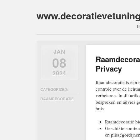
www.decoratievetuning
Main m
Skip
I
to
content
JAN
08
Raamdecorat
Privacy
2024
Raamdecoratie is een e
controle over de lichti
CATEGORIZED:
verbeteren. In dit art
RAAMDECORATIE
bespreken en advies ge
huis.
Raamdecoratie bie
Geschikte soorten
en plisségordijnen