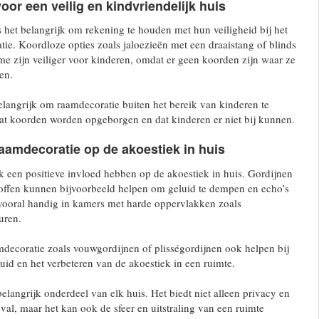
or een veilig en kindvriendelijk huis
is het belangrijk om rekening te houden met hun veiligheid bij het
ie. Koordloze opties zoals jaloezieën met een draaistang of blinds
e zijn veiliger voor kinderen, omdat er geen koorden zijn waar ze
en.
elangrijk om raamdecoratie buiten het bereik van kinderen te
at koorden worden opgeborgen en dat kinderen er niet bij kunnen.
aamdecoratie op de akoestiek in huis
 een positieve invloed hebben op de akoestiek in huis. Gordijnen
toffen kunnen bijvoorbeeld helpen om geluid te dempen en echo’s
 vooral handig in kamers met harde oppervlakken zoals
uren.
decoratie zoals vouwgordijnen of plisségordijnen ook helpen bij
uid en het verbeteren van de akoestiek in een ruimte.
elangrijk onderdeel van elk huis. Het biedt niet alleen privacy en
nval, maar het kan ook de sfeer en uitstraling van een ruimte