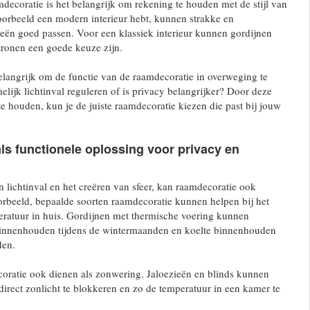
mdecoratie is het belangrijk om rekening te houden met de stijl van
jvoorbeeld een modern interieur hebt, kunnen strakke en
ieën goed passen. Voor een klassiek interieur kunnen gordijnen
atronen een goede keuze zijn.
elangrijk om de functie van de raamdecoratie in overweging te
lijk lichtinval reguleren of is privacy belangrijker? Door deze
te houden, kun je de juiste raamdecoratie kiezen die past bij jouw
s functionele oplossing voor privacy en
n lichtinval en het creëren van sfeer, kan raamdecoratie ook
oorbeeld, bepaalde soorten raamdecoratie kunnen helpen bij het
eratuur in huis. Gordijnen met thermische voering kunnen
innenhouden tijdens de wintermaanden en koelte binnenhouden
den.
oratie ook dienen als zonwering. Jaloezieën en blinds kunnen
rect zonlicht te blokkeren en zo de temperatuur in een kamer te