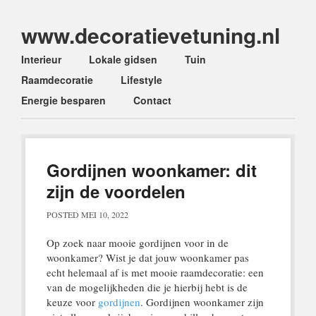
www.decoratievetuning.nl
Main menu
Skip
Interieur
Lokale gidsen
Tuin
to
Raamdecoratie
Lifestyle
content
Energie besparen
Contact
Gordijnen woonkamer: dit
zijn de voordelen
POSTED
MEI 10, 2022
Op zoek naar mooie gordijnen voor in de
woonkamer? Wist je dat jouw woonkamer pas
echt helemaal af is met mooie raamdecoratie: een
van de mogelijkheden die je hierbij hebt is de
keuze voor
gordijnen
. Gordijnen woonkamer zijn