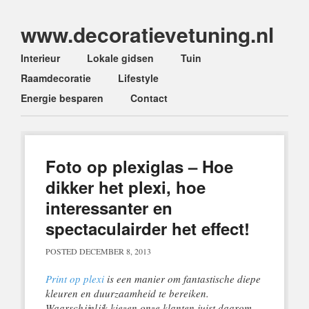
www.decoratievetuning.nl
Main menu
Skip
Interieur
Lokale gidsen
Tuin
to
Raamdecoratie
Lifestyle
content
Energie besparen
Contact
Foto op plexiglas – Hoe
dikker het plexi, hoe
interessanter en
spectaculairder het effect!
POSTED
DECEMBER 8, 2013
Print op plexi
is een manier om fantastische diepe
kleuren en duurzaamheid te bereiken.
Waarschijnlijk kiezen onze klanten juist daarom