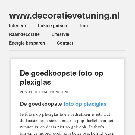
www.decoratievetuning.nl
Main menu
Skip
Interieur
Lokale gidsen
Tuin
to
Raamdecoratie
Lifestyle
content
Energie besparen
Contact
De goedkoopste foto op
plexiglas
POSTED
DECEMBER 20, 2020
De goedkoopste
foto op plexiglas
Je foto’s op plexiglas laten bedrukken is iets wat
de laatste jaren steeds meer in populariteit aan het
winnen is, en dat is niet zo gek ook. Je foto’s
blijven er mooier door, zijn beter beschermd tegen