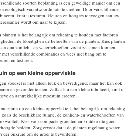
schillende soorten beplanting is een geweldige manier om een ​​
 en ecologisch verantwoorde tuin te creëren. Door verschillende
bineren, kunt u texturen, kleuren en hoogtes toevoegen aan uw
teressanter wordt om naar te kijken.
 planten is het belangrijk om rekening te houden met factoren
gheden, de bloeitijd en de behoeften van de planten. Kies planten
ssen qua zonlicht- en waterbehoeften, zodat ze samen kunnen
r met verschillende combinaties en wees niet bang om te
uren en texturen.
in op een kleine oppervlakte
en voedsel is niet alleen leuk en bevredigend, maar het kan ook
ren en gezonder te eten. Zelfs als u een kleine tuin heeft, kunt u
ieve en aantrekkelijke moestuin creëren.
moestuin op een kleine oppervlakte is het belangrijk om rekening
 zoals de beschikbare ruimte, de zonlicht- en waterbehoeften van
mkwaliteit. Kies voor compacte groenten en kruiden die goed
erhoogde bedden. Zorg ervoor dat u de planten regelmatig water
wijder onkruid om de groei te bevorderen.