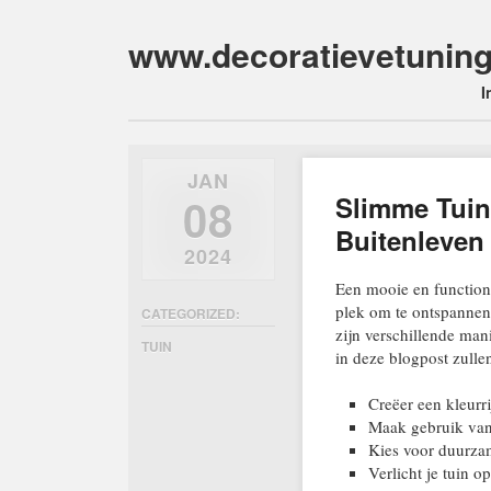
www.decoratievetuning
Main m
Skip
I
to
content
JAN
08
Slimme Tuin
Buitenleven
2024
Een mooie en functione
plek om te ontspannen,
CATEGORIZED:
zijn verschillende mani
TUIN
in deze blogpost zull
Creëer een kleurr
Maak gebruik van 
Kies voor duurza
Verlicht je tuin 