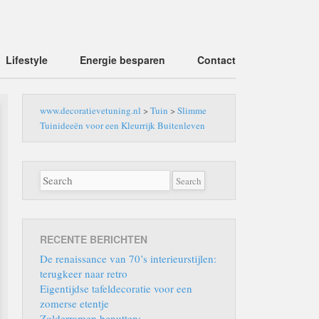
Lifestyle
Energie besparen
Contact
www.decoratievetuning.nl
>
Tuin
>
Slimme
Tuinideeën voor een Kleurrijk Buitenleven
RECENTE BERICHTEN
De renaissance van 70’s interieurstijlen:
terugkeer naar retro
Eigentijdse tafeldecoratie voor een
zomerse etentje
Zolderramen benutten: