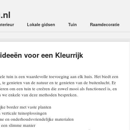
.nl
enu
nterieur
Lokale gidsen
Tuin
Raamdecoratie
ideeën voor een Kleurrijk
le tuin is een waardevolle toevoeging aan elk huis. Het biedt een
 te genieten van de natuur en te genieten van de buitenlucht. Er
eren om een ​​tuin te creëren die zowel mooi als functioneel is, en
en we enkele van deze methoden bespreken.
ijke border met vaste planten
verticale tuinoplossingen
me en onderhoudsvriendelijke materialen
op een slimme manier