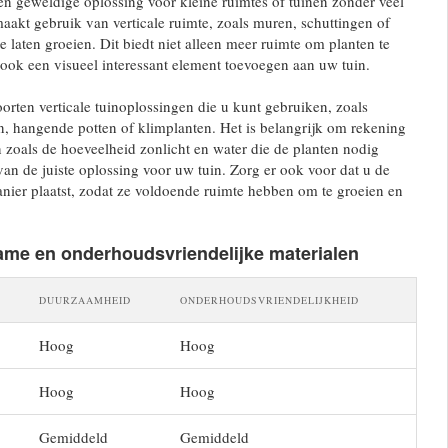
 een geweldige oplossing voor kleine ruimtes of tuinen zonder veel
akt gebruik van verticale ruimte, zoals muren, schuttingen of
e laten groeien. Dit biedt niet alleen meer ruimte om planten te
ook een visueel interessant element toevoegen aan uw tuin.
oorten verticale tuinoplossingen die u kunt gebruiken, zoals
n, hangende potten of klimplanten. Het is belangrijk om rekening
 zoals de hoeveelheid zonlicht en water die de planten nodig
van de juiste oplossing voor uw tuin. Zorg er ook voor dat u de
anier plaatst, zodat ze voldoende ruimte hebben om te groeien en
ame en onderhoudsvriendelijke materialen
DUURZAAMHEID
ONDERHOUDSVRIENDELIJKHEID
Hoog
Hoog
Hoog
Hoog
Gemiddeld
Gemiddeld