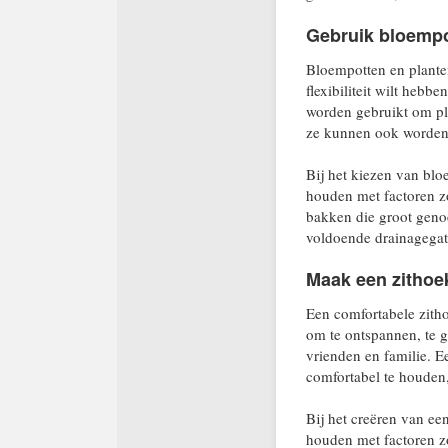
Gebruik bloempot
Bloempotten en planten
flexibiliteit wilt hebb
worden gebruikt om pla
ze kunnen ook worden g
Bij het kiezen van blo
houden met factoren zo
bakken die groot genoe
voldoende drainagegate
Maak een zithoe
Een comfortabele zitho
om te ontspannen, te g
vrienden en familie. 
comfortabel te houden
Bij het creëren van ee
houden met factoren zo