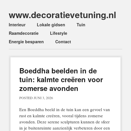
www.decoratievetuning.nl
Main menu
Skip
Interieur
Lokale gidsen
Tuin
to
Raamdecoratie
Lifestyle
content
Energie besparen
Contact
Boeddha beelden in de
tuin: kalmte creëren voor
zomerse avonden
POSTED
JUNI 3, 2026
Een Boeddha beeld in de tuin kan een gevoel van
rust en kalmte creëren, vooral tijdens zomerse
avonden. Deze serene sculpturen kunnen de sfeer
in je buitenruimte aanzienlijk verbeteren door een