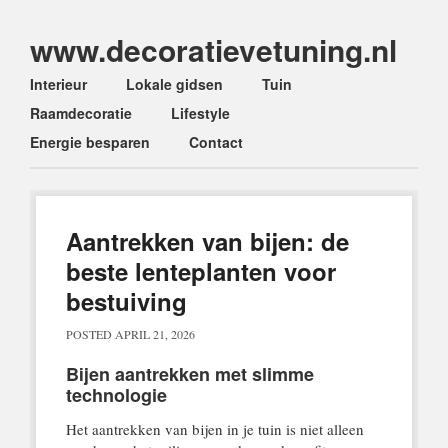
www.decoratievetuning.nl
Main menu
Skip
Interieur
Lokale gidsen
Tuin
to
Raamdecoratie
Lifestyle
content
Energie besparen
Contact
Aantrekken van bijen: de
beste lenteplanten voor
bestuiving
POSTED
APRIL 21, 2026
Bijen aantrekken met slimme
technologie
Het aantrekken van bijen in je tuin is niet alleen