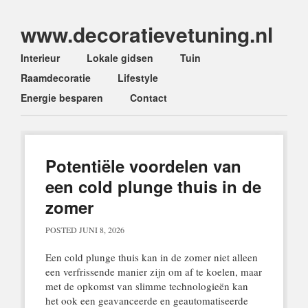
www.decoratievetuning.nl
Main menu
Skip
Interieur
Lokale gidsen
Tuin
to
Raamdecoratie
Lifestyle
content
Energie besparen
Contact
Potentiële voordelen van
een cold plunge thuis in de
zomer
POSTED
JUNI 8, 2026
Een cold plunge thuis kan in de zomer niet alleen
een verfrissende manier zijn om af te koelen, maar
met de opkomst van slimme technologieën kan
het ook een geavanceerde en geautomatiseerde