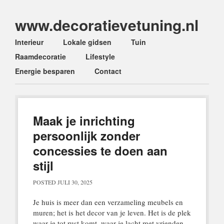
www.decoratievetuning.nl
Main menu
Skip
Interieur
Lokale gidsen
Tuin
to
Raamdecoratie
Lifestyle
content
Energie besparen
Contact
Maak je inrichting
persoonlijk zonder
concessies te doen aan
stijl
POSTED
JULI 30, 2025
Je huis is meer dan een verzameling meubels en
muren; het is het decor van je leven. Het is de plek
waar je tot rust komt, waar je lacht met vrienden