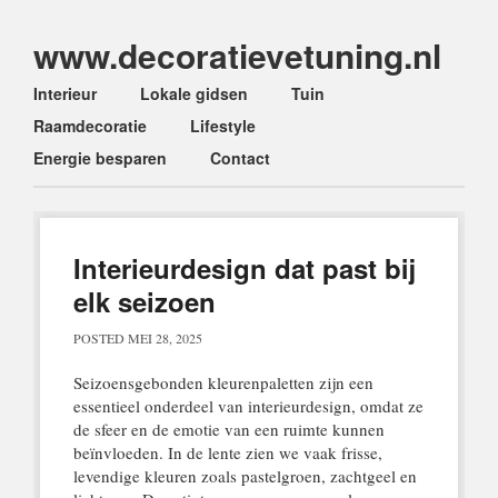
www.decoratievetuning.nl
Main menu
Skip
Interieur
Lokale gidsen
Tuin
to
Raamdecoratie
Lifestyle
content
Energie besparen
Contact
Interieurdesign dat past bij
elk seizoen
POSTED
MEI 28, 2025
Seizoensgebonden kleurenpaletten zijn een
essentieel onderdeel van interieurdesign, omdat ze
de sfeer en de emotie van een ruimte kunnen
beïnvloeden. In de lente zien we vaak frisse,
levendige kleuren zoals pastelgroen, zachtgeel en