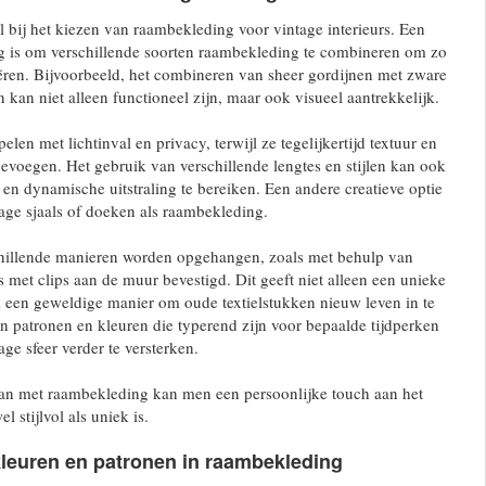
eel bij het kiezen van raambekleding voor vintage interieurs. Een
ng is om verschillende soorten raambekleding te combineren om zo
ëren. Bijvoorbeeld, het combineren van sheer gordijnen met zware
 kan niet alleen functioneel zijn, maar ook visueel aantrekkelijk.
len met lichtinval en privacy, terwijl ze tegelijkertijd textuur en
oevoegen. Het gebruik van verschillende lengtes en stijlen kan ook
en dynamische uitstraling te bereiken. Een andere creatieve optie
tage sjaals of doeken als raambekleding.
hillende manieren worden opgehangen, zoals met behulp van
s met clips aan de muur bevestigd. Dit geeft niet alleen een unieke
ok een geweldige manier om oude textielstukken nieuw leven in te
n patronen en kleuren die typerend zijn voor bepaalde tijdperken
ge sfeer verder te versterken.
aan met raambekleding kan men een persoonlijke touch aan het
l stijlvol als uniek is.
kleuren en patronen in raambekleding