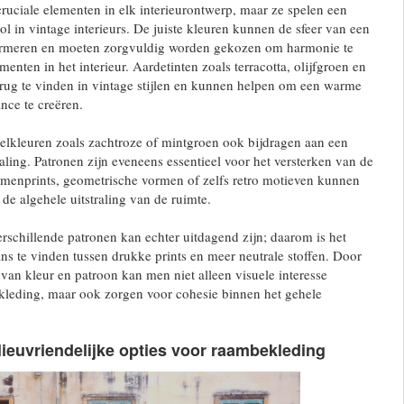
cruciale elementen in elk interieurontwerp, maar ze spelen een
ol in vintage interieurs. De juiste kleuren kunnen de sfeer van een
formeren en moeten zorgvuldig worden gekozen om harmonie te
enten in het interieur. Aardetinten zoals terracotta, olijfgroen en
rug te vinden in vintage stijlen en kunnen helpen om een warme
nce te creëren.
elkleuren zoals zachtroze of mintgroen ook bijdragen aan een
traling. Patronen zijn eveneens essentieel voor het versterken van de
emenprints, geometrische vormen of zelfs retro motieven kunnen
de algehele uitstraling van de ruimte.
schillende patronen kan echter uitdagend zijn; daarom is het
ns te vinden tussen drukke prints en meer neutrale stoffen. Door
van kleur en patroon kan men niet alleen visuele interesse
leding, maar ook zorgen voor cohesie binnen het gehele
ieuvriendelijke opties voor raambekleding