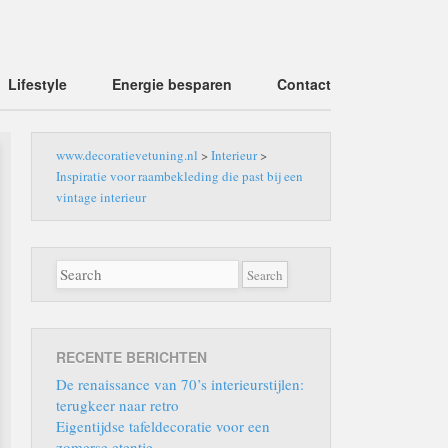
Lifestyle
Energie besparen
Contact
www.decoratievetuning.nl
>
Interieur
>
Inspiratie voor raambekleding die past bij een
vintage interieur
RECENTE BERICHTEN
De renaissance van 70’s interieurstijlen:
terugkeer naar retro
Eigentijdse tafeldecoratie voor een
zomerse etentje