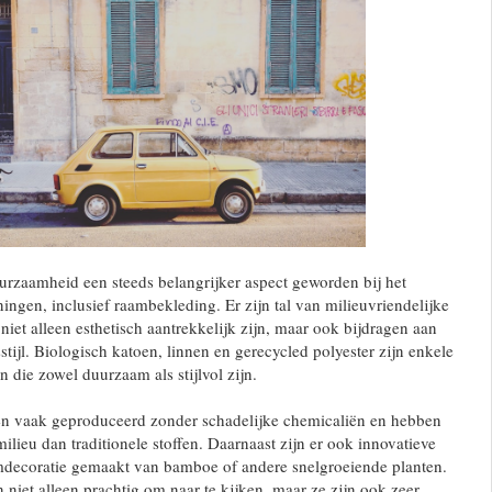
duurzaamheid een steeds belangrijker aspect geworden bij het
ingen, inclusief raambekleding. Er zijn tal van milieuvriendelijke
niet alleen esthetisch aantrekkelijk zijn, maar ook bijdragen aan
tijl. Biologisch katoen, linnen en gerecycled polyester zijn enkele
 die zowel duurzaam als stijlvol zijn.
n vaak geproduceerd zonder schadelijke chemicaliën en hebben
ilieu dan traditionele stoffen. Daarnaast zijn er ook innovatieve
mdecoratie gemaakt van bamboe of andere snelgroeiende planten.
 niet alleen prachtig om naar te kijken, maar ze zijn ook zeer