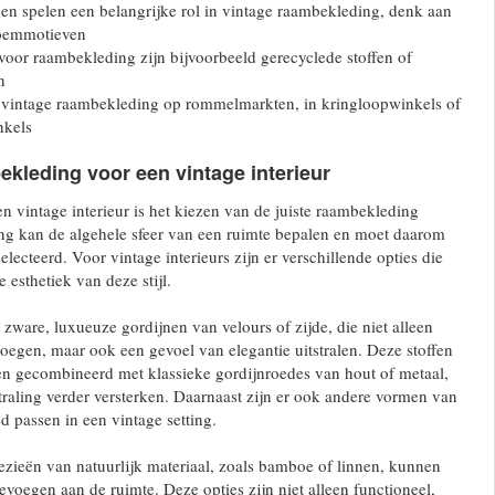
en spelen een belangrijke rol in vintage raambekleding, denk aan
loemmotieven
oor raambekleding zijn bijvoorbeeld gerecyclede stoffen of
n
 vintage raambekleding op rommelmarkten, in kringloopwinkels of
nkels
kleding voor een vintage interieur
en vintage interieur is het kiezen van de juiste raambekleding
ng kan de algehele sfeer van een ruimte bepalen en moet daarom
ecteerd. Voor vintage interieurs zijn er verschillende opties die
e esthetiek van deze stijl.
zware, luxueuze gordijnen van velours of zijde, die niet alleen
oegen, maar ook een gevoel van elegantie uitstralen. Deze stoffen
n gecombineerd met klassieke gordijnroedes van hout of metaal,
straling verder versterken. Daarnaast zijn er ook andere vormen van
 passen in een vintage setting.
zieën van natuurlijk materiaal, zoals bamboe of linnen, kunnen
evoegen aan de ruimte. Deze opties zijn niet alleen functioneel,