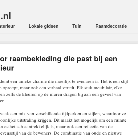
.nl
enu
nterieur
Lokale gidsen
Tuin
Raamdecoratie
oor raambekleding die past bij een
rieur
demt een unieke charme die moeilijk te evenaren is. Het is een stijl
ie oproept, maar ook een verhaal vertelt. Elk stuk meubilair, elke
 en zelfs de kleuren op de muren dragen bij aan een gevoel van
er.
n vaak een mix van verschillende tijdperken en stijlen, waardoor ze
soonlijke uitstraling krijgen. Dit maakt het mogelijk om een ruimte
een esthetisch aantrekkelijk is, maar ook een reflectie van de
 levensstijl van de bewoners. De combinatie van oude en nieuwe