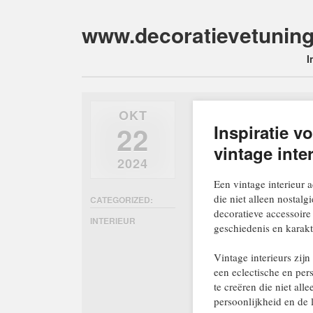
www.decoratievetuning
Main m
Skip
I
to
content
OKT
22
Inspiratie v
vintage inte
2024
Een vintage interieur a
die niet alleen nostalg
CATEGORIZED:
decoratieve accessoire
INTERIEUR
geschiedenis en karakt
Vintage interieurs zij
een eclectische en per
te creëren die niet all
persoonlijkheid en de