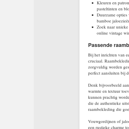
Kleuren en patron
pasteltinten en b
Duurzame opties v
bamboe jaloezieë
Zoek naar unieke
online vintage wi
Passende raambe
Bij het inrichten van e
cruciaal. Raambekledi
zorgvuldig worden gesel
perfect aansluiten bij d
Denk bijvoorbeeld aan 
warmte en textuur toev
kunnen prachtig worde
die de authentieke uit
raambekleding die goed
Vouwgordijnen of jaloe
een rustieke charme to