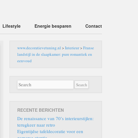
Lifestyle
Energie besparen
Contact
www.decoratievetuning.nl
>
Interieur
>
Franse
landstijl in de slaapkamer: pure romantiek en
eenvoud
RECENTE BERICHTEN
De renaissance van 70’s interieurstijlen:
terugkeer naar retro
Eigentijdse tafeldecoratie voor een
zomerse etentje