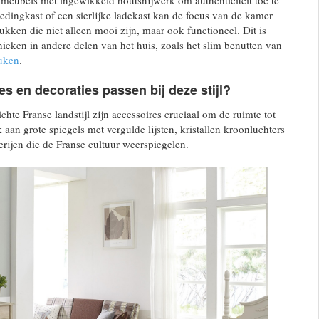
meubels met ingewikkeld houtsnijwerk om authenticiteit toe te
edingkast of een sierlijke ladekast kan de focus van de kamer
ukken die niet alleen mooi zijn, maar ook functioneel. Dit is
nieken in andere delen van het huis, zoals het slim benutten van
uken
.
s en decoraties passen bij deze stijl?
hte Franse landstijl zijn accessoires cruciaal om de ruimte tot
aan grote spiegels met vergulde lijsten, kristallen kroonluchters
erijen die de Franse cultuur weerspiegelen.