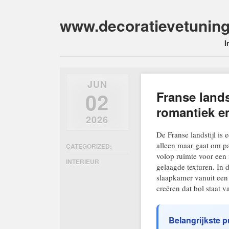
www.decoratievetuning
Main m
Skip
I
to
content
JUN
02
Franse lands
romantiek e
2026
De Franse landstijl is
alleen maar gaat om pa
CATEGORIZED:
volop ruimte voor een 
INTERIEUR
gelaagde texturen. In 
slaapkamer vanuit een 
creëren dat bol staat v
Belangrijkste 