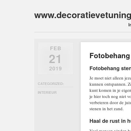
www.decoratievetuning
Main m
Skip
I
to
content
FEB
21
Fotobehang 
Fotobehang sten
2019
Je moet niet alleen jez
CATEGORIZED:
kunnen ontspannen. Zeke
kunt komen in je eigen
INTERIEUR
je hier toch nog niet 
verbeteren door de jui
stenen in het zand.
Haal de rust in 
Veel mensen vinden he