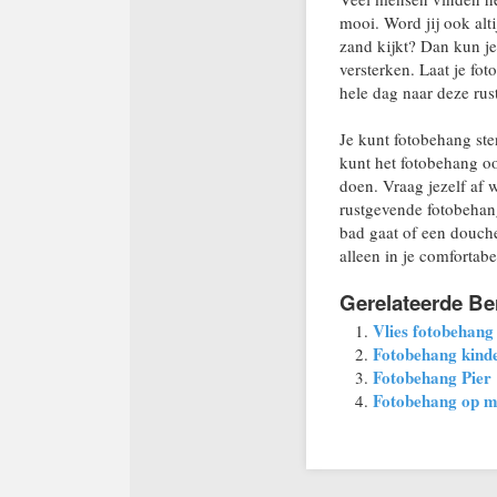
mooi. Word jij ook alti
zand kijkt? Dan kun je
versterken. Laat je fo
hele dag naar deze rus
Je kunt fotobehang st
kunt het fotobehang oo
doen. Vraag jezelf af w
rustgevende fotobehang
bad gaat of een douche
alleen in je comfortab
Gerelateerde Be
Vlies fotobehang
Fotobehang kinde
Fotobehang Pier
Fotobehang op ma