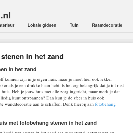
.nl
enu
nterieur
Lokale gidsen
Tuin
Raamdecoratie
stenen in het zand
en in het zand
elf kunnen zijn in je eigen huis, maar je moet hier ook lekker
r als je een drukke baan hebt, is het erg belangrijk dat je tot rust
 huis. Heb je jouw huis met alle zorg ingericht, maar merk je dat
volledig kunt ontspannen? Dan kun je de sfeer in huis ook
ste wanddecoratie aan te schaffen. Denk hierbij aan
fotobehang
huis met fotobehang stenen in het zand
t beeld van stenen in het zand erg rustgevend, ontspannen en