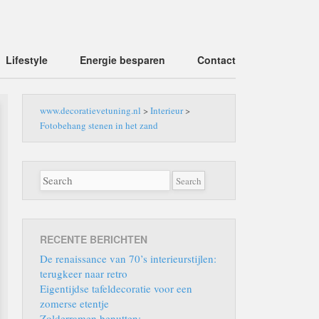
Lifestyle
Energie besparen
Contact
www.decoratievetuning.nl
>
Interieur
>
Fotobehang stenen in het zand
RECENTE BERICHTEN
De renaissance van 70’s interieurstijlen:
terugkeer naar retro
Eigentijdse tafeldecoratie voor een
zomerse etentje
Zolderramen benutten: