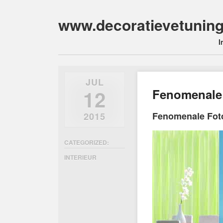
www.decoratievetuning
Main m
Skip
I
to
content
JUL
12
Fenomenale 
Fenomenale Foto
2015
CATEGORIZED:
INTERIEUR