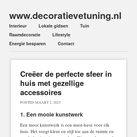
www.decoratievetuning.nl
Main menu
Skip
Interieur
Lokale gidsen
Tuin
to
Raamdecoratie
Lifestyle
content
Energie besparen
Contact
Creëer de perfecte sfeer in
huis met gezellige
accessoires
POSTED
MAART 2, 2023
1. Een mooie kunstwerk
Een mooi kunstwerk is een must-have voor elk
huis. Het voegt kleur en stijl toe aan de ruimte en