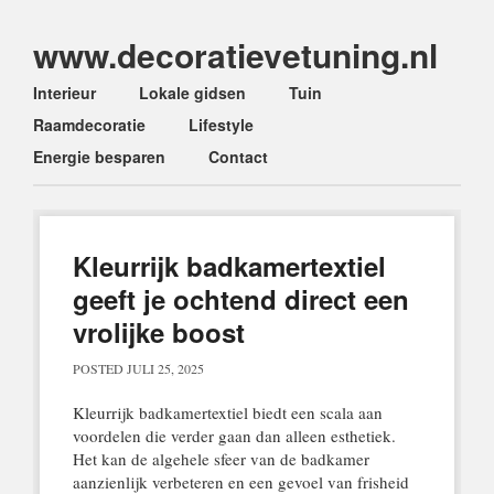
www.decoratievetuning.nl
Main menu
Skip
Interieur
Lokale gidsen
Tuin
to
Raamdecoratie
Lifestyle
content
Energie besparen
Contact
Kleurrijk badkamertextiel
geeft je ochtend direct een
vrolijke boost
POSTED
JULI 25, 2025
Kleurrijk badkamertextiel biedt een scala aan
voordelen die verder gaan dan alleen esthetiek.
Het kan de algehele sfeer van de badkamer
aanzienlijk verbeteren en een gevoel van frisheid