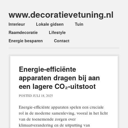
www.decoratievetuning.nl
Main menu
Skip
Interieur
Lokale gidsen
Tuin
to
Raamdecoratie
Lifestyle
content
Energie besparen
Contact
Energie-efficiënte
apparaten dragen bij aan
een lagere CO₂-uitstoot
POSTED
JULI 18, 2025
Energie-efficiënte apparaten spelen een cruciale
rol in de moderne samenleving, vooral in het licht
van de toenemende zorgen over
klimaatverandering en de uitputting van